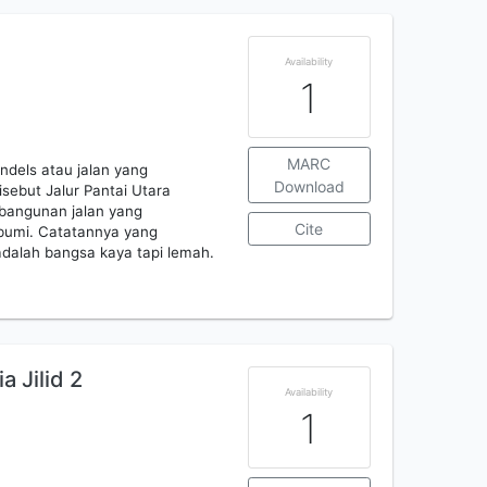
Availability
1
MARC
ndels atau jalan yang
Download
isebut Jalur Pantai Utara
embangunan jalan yang
Cite
ibumi. Catatannya yang
adalah bangsa kaya tapi lemah.
a Jilid 2
Availability
1