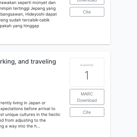
rawakan seperti monyet dan
emimpin tertinggi Jepang yang
Cite
 bangsawan, Hideyoshi dapat
yang sudah tercabik-cabik
apakah yang hinggap
rking, and traveling
Availability
1
MARC
Download
rently living in Japan or
pectations before arrival to
Cite
t unique cultures in the hectic
nd from adjusting to the
ng a way into the h…