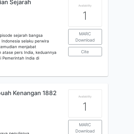
ian Sejarah
Availability
1
MARC
 episode sejarah bangsa
Download
 Indonesia selaku perwira
 kemudian menjabat
Cite
n atase pers India, keduannya
i Pemerintah India di
buah Kenangan 1882
Availability
1
MARC
Download
paya penulisnya