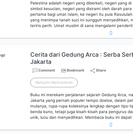
Palestina adalah negeri yang diberkati, negeri yang d
simbol kesucian, negeri yang disirami oleh darah para s
pertama bagi umat Islam, ke negeri itu pula Rasululah
yang menimpa tanah suci ini sungguh menyedihkan, m
teriris perih. Umat muslim di sana mengalami pender
Cerita dari Gedung Arca : Serba Se
Jakarta
Comment
Bookmark
Share
Wahyono Martowikrido
Buku ini merekam perjalanan sejarah Gedung Arca, 
Jakarta yang pernah populer tempo doeloe, dalam pel
mulanya, rupa-rupa koleksinya lengkap dengan tips-t
benda kuno, tetapi juga kisah-kisah para pengurus d
unik, lucu dan menyedihkan. Membaca buku ini dapa