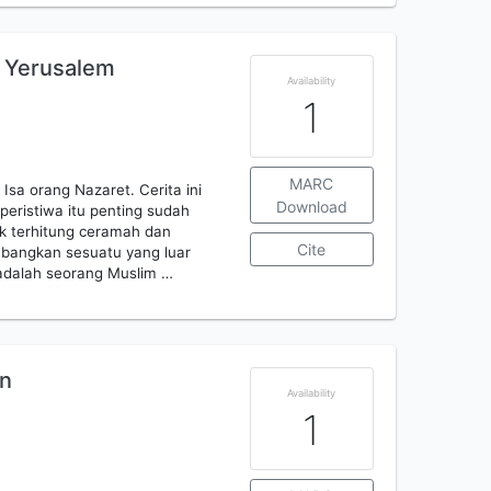
i Yerusalem
Availability
1
MARC
Isa orang Nazaret. Cerita ini
Download
peristiwa itu penting sudah
tak terhitung ceramah dan
Cite
umbangkan sesuatu yang luar
adalah seorang Muslim …
an
Availability
1