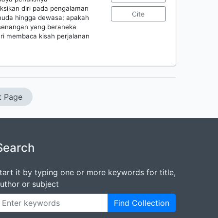
ksikan diri pada pengalaman
Cite
i muda hingga dewasa; apakah
 kesenangan yang beraneka
ri membaca kisah perjalanan
t Page
Search
tart it by typing one or more keywords for title,
uthor or subject
Find Collection