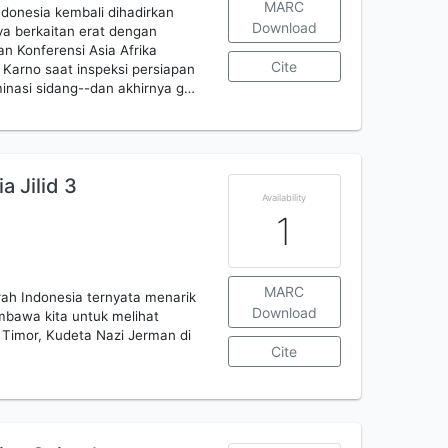
MARC
ndonesia kembali dihadirkan
Download
ya berkaitan erat dengan
an Konferensi Asia Afrika
Cite
Karno saat inspeksi persiapan
inasi sidang--dan akhirnya g…
a Jilid 3
Availability
1
MARC
erah Indonesia ternyata menarik
Download
mbawa kita untuk melihat
u Timor, Kudeta Nazi Jerman di
Cite