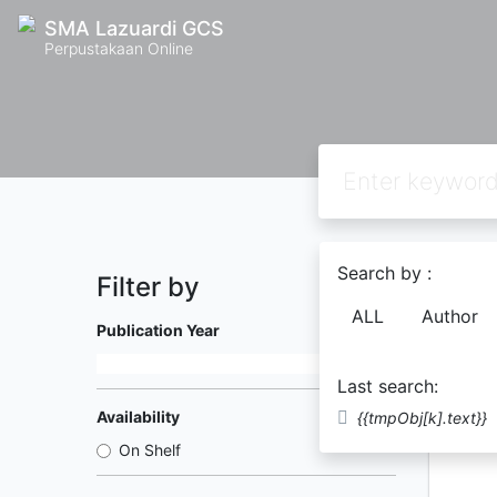
SMA Lazuardi GCS
Perpustakaan Online
Search by :
Filter by
Found
2
ALL
Author
Publication Year
Last search:
Availability
{{tmpObj[k].text}}
On Shelf