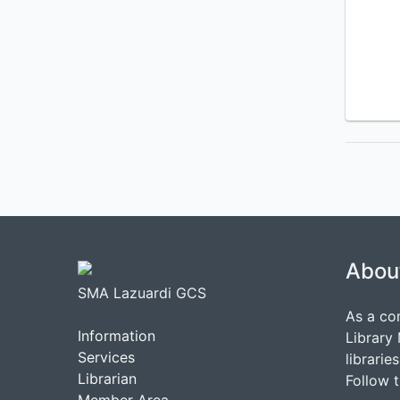
Abou
SMA Lazuardi GCS
As a co
Information
Library
Services
librarie
Librarian
Follow 
Member Area