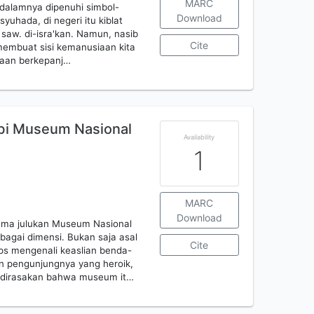
MARC
i dalamnya dipenuhi simbol-
Download
yuhada, di negeri itu kiblat
 saw. di-isra'kan. Namun, nasib
Cite
embuat sisi kemanusiaan kita
itaan berkepanj…
rbi Museum Nasional
Availability
1
MARC
Download
nama julukan Museum Nasional
bagai dimensi. Bukan saja asal
Cite
ips mengenali keaslian benda-
an pengunjungnya yang heroik,
t dirasakan bahwa museum it…