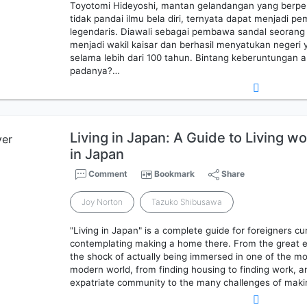
Toyotomi Hideyoshi, mantan gelandangan yang berpe
tidak pandai ilmu bela diri, ternyata dapat menjadi p
legendaris. Diawali sebagai pembawa sandal seorang
menjadi wakil kaisar dan berhasil menyatukan negeri 
selama lebih dari 100 tahun. Bintang keberuntungan 
padanya?…
Living in Japan: A Guide to Living wo
in Japan
Comment
Bookmark
Share
Joy Norton
Tazuko Shibusawa
"Living in Japan" is a complete guide for foreigners cur
contemplating making a home there. From the great ex
the shock of actually being immersed in one of the mos
modern world, from finding housing to finding work, a
expatriate community to the many challenges of maki