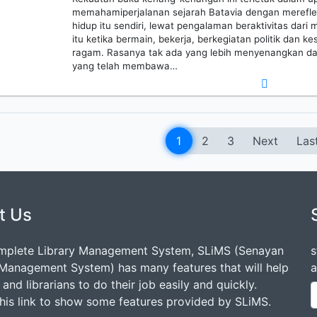
memahamiperjalanan sejarah Batavia dengan merefle
hidup itu sendiri, lewat pengalaman beraktivitas dar
itu ketika bermain, bekerja, berkegiatan politik dan
ragam. Rasanya tak ada yang lebih menyenangkan da
yang telah membawa…
1
2
3
Next
Las
t Us
mplete Library Management System, SLiMS (Senayan
s
 Management System) has many features that will help
a
s and librarians to do their job easily and quickly.
this link to show some features provided by SLiMS.