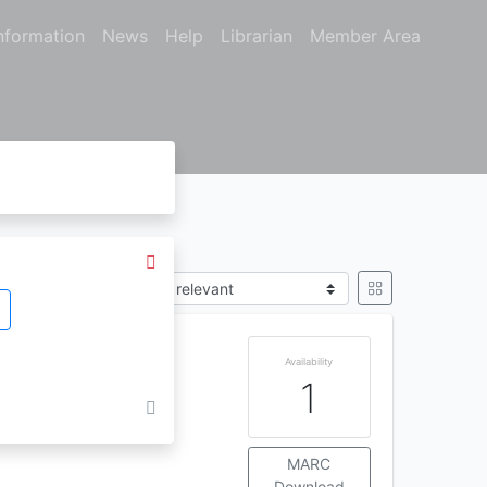
nformation
News
Help
Librarian
Member Area
Sort by
Of The Swordless
Availability
1
MARC
Download