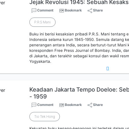
Jejak Revolusi 1945: Sebuah Kesaks
Comment
Bookmark
Share
P.R.S Mani
Buku ini berisi kesaksian pribadi P.R.S. Mani tentang
Indonesia selama kurun 1945-1950. Semula datang ke
penerangan antara India, secara berturut-turut Mani
koresponden Free Press Journal of Bombay. India, da
di Jakarta, dan terakhir sebagai konsul dan wakil resm
Yogyakarta.
Keadaan Jakarta Tempo Doeloe: Se
- 1959
Comment
Bookmark
Share
Tio Tek Hong
Kekuatan buku kenang-kenangan ini terletak dalam u