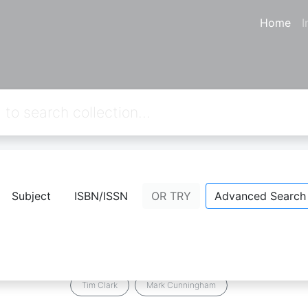
Home
I
8
from your keywords:
callnumber=9
Subject
ISBN/ISSN
OR TRY
Advanced Search
Strategi Hideyoshi: Another Story 
Samurai
Comment
Bookmark
Share
Tim Clark
Mark Cunningham